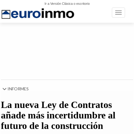
Ir a Versión Clásica o escritorio
Toggle n
INFORMES
La nueva Ley de Contratos
añade más incertidumbre al
futuro de la construcción