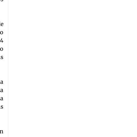
de
do
14
to
as
 a
ta
na
as
un