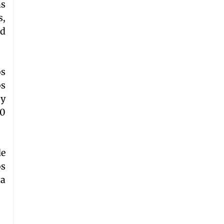
as
s,
ad
os
os
 y
70
de
os
la