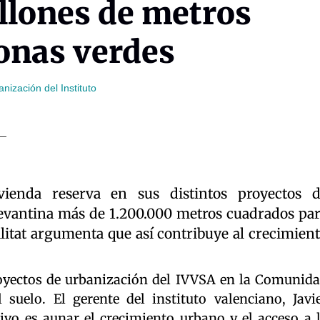
illones de metros
onas verdes
nización del Instituto
vienda reserva en sus distintos proyectos 
evantina más de 1.200.000 metros cuadrados pa
litat argumenta que así contribuye al crecimien
royectos de urbanización del IVVSA en la Comunid
suelo. El gerente del instituto valenciano, Javi
ivo es aunar el crecimiento urbano y el acceso a 