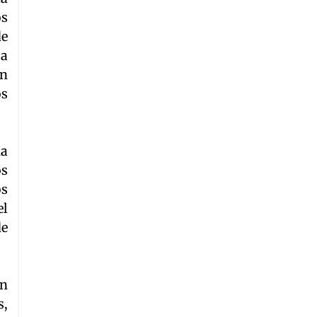
os
de
 a
en
os
na
os
os
el
de
en
s,