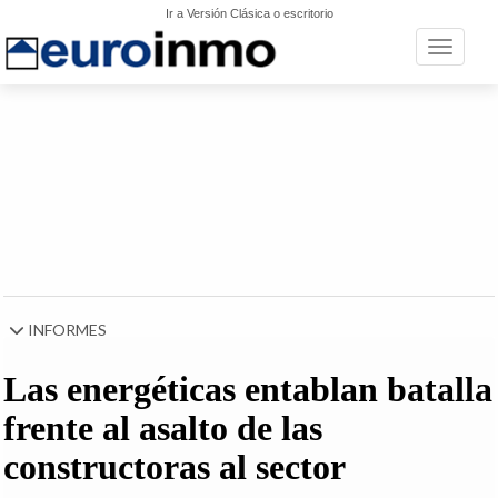
Ir a Versión Clásica o escritorio
Toggle n
INFORMES
Las energéticas entablan batalla
frente al asalto de las
constructoras al sector