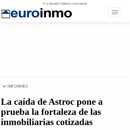
Ir a Versión Clásica o escritorio
Toggle n
INFORMES
La caída de Astroc pone a
prueba la fortaleza de las
inmobiliarias cotizadas