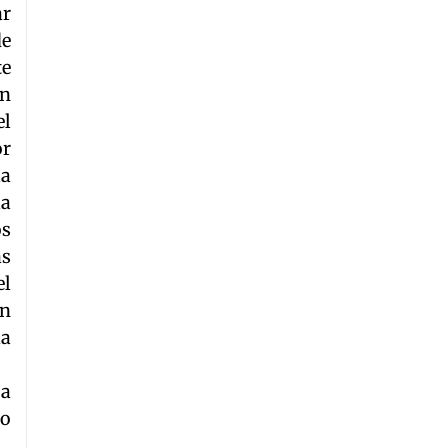
ar
de
te
en
el
or
la
la
os
as
el
ón
la
 a
do