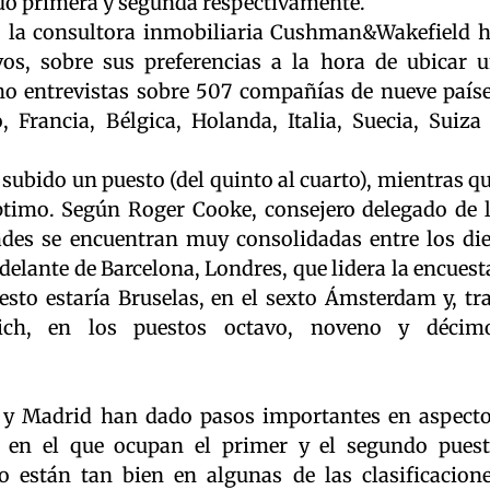
do primera y segunda respectivamente.
, la consultora inmobiliaria Cushman&Wakefield 
vos, sobre sus preferencias a la hora de ubicar 
ho entrevistas sobre 507 compañías de nueve país
Francia, Bélgica, Holanda, Italia, Suecia, Suiza
subido un puesto (del quinto al cuarto), mientras q
timo. Según Roger Cooke, consejero delegado de 
des se encuentran muy consolidadas entre los di
delante de Barcelona, Londres, que lidera la encuest
esto estaría Bruselas, en el sexto Ámsterdam y, tr
ich, en los puestos octavo, noveno y décim
 y Madrid han dado pasos importantes en aspect
 en el que ocupan el primer y el segundo pues
 están tan bien en algunas de las clasificacion