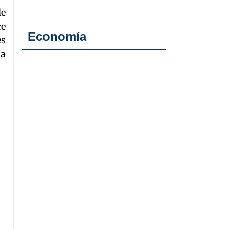
de
ce
Economía
es
 a