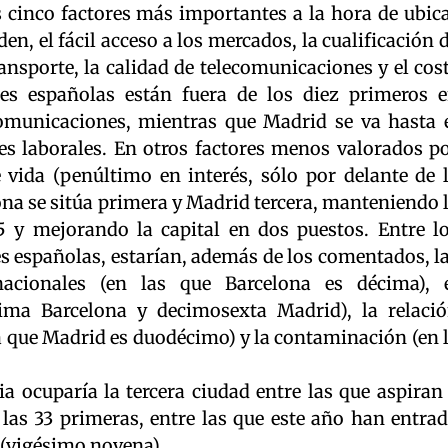
os cinco factores más importantes a la hora de ubic
en, el fácil acceso a los mercados, la cualificación 
ransporte, la calidad de telecomunicaciones y el cos
des españolas están fuera de los diez primeros 
ecomunicaciones, mientras que Madrid se va hasta 
s laborales. En otros factores menos valorados p
e vida (penúltimo en interés, sólo por delante de 
na se sitúa primera y Madrid tercera, manteniendo 
 y mejorando la capital en dos puestos. Entre l
s españolas, estarían, además de los comentados, l
nacionales (en las que Barcelona es décima), 
ma Barcelona y decimosexta Madrid), la relaci
 la que Madrid es duodécimo) y la contaminación (en 
a ocuparía la tercera ciudad entre las que aspiran
las 33 primeras, entre las que este año han entra
 (vigésimo novena).