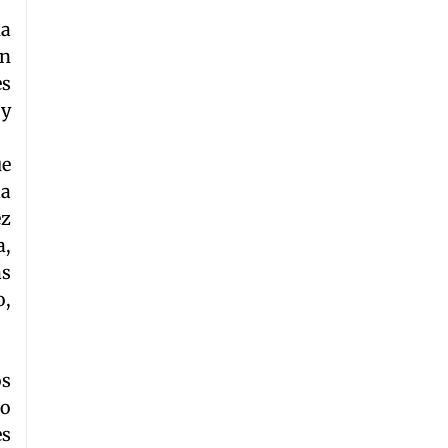
ha
un
es
 y
ue
la
ez
a,
as
o,
os
to
es