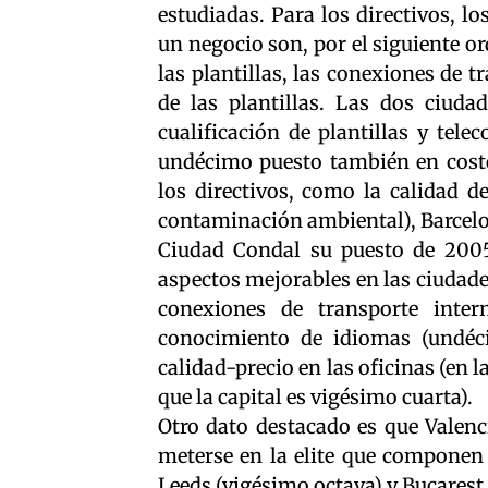
estudiadas. Para los directivos, l
un negocio son, por el siguiente ord
las plantillas, las conexiones de t
de las plantillas. Las dos ciuda
cualificación de plantillas y tel
undécimo puesto también en coste
los directivos, como la calidad d
contaminación ambiental), Barcelo
Ciudad Condal su puesto de 2005
aspectos mejorables en las ciudade
conexiones de transporte inter
conocimiento de idiomas (undéci
calidad-precio en las oficinas (en
que la capital es vigésimo cuarta).
Otro dato destacado es que Valenci
meterse en la elite que componen 
Leeds (vigésimo octava) y Bucarest