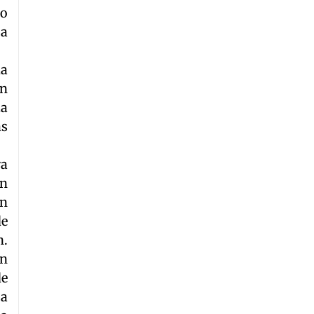
no
 a
da
in
la
as
ra
en
En
de
n.
en
de
 a