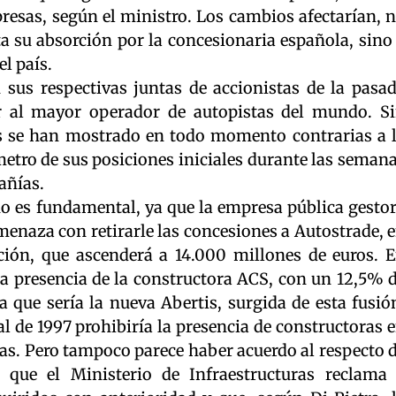
sas, según el ministro. Los cambios afectarían, 
ta su absorción por la concesionaria española, sino
el país.
sus respectivas juntas de accionistas de la pasa
r al mayor operador de autopistas del mundo. S
as se han mostrado en todo momento contrarias a 
etro de sus posiciones iniciales durante las seman
añías.
no es fundamental, ya que la empresa pública gesto
amenaza con retirarle las concesiones a Autostrade, 
ión, que ascenderá a 14.000 millones de euros. 
la presencia de la constructora ACS, con un 12,5% 
la que sería la nueva Abertis, surgida de esta fusió
l de 1997 prohibiría la presencia de constructoras 
ias. Pero tampoco parece haber acuerdo al respecto 
 que el Ministerio de Infraestructuras reclama