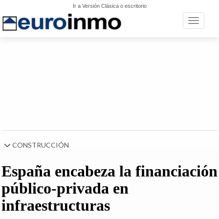
Ir a Versión Clásica o escritorio
Toggle n
CONSTRUCCIÓN
España encabeza la financiación
público-privada en
infraestructuras