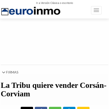
Ir a Versión Clásica o escritorio
Toggle n
FIRMAS
La Tribu quiere vender Corsán-
Corviam