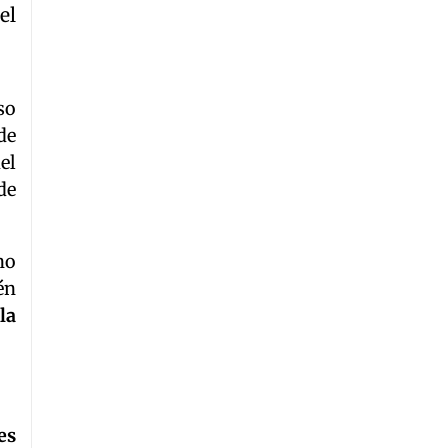
el
so
de
el
de
no
én
la
es