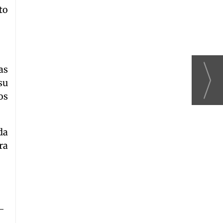
to
as
su
os
da
ra