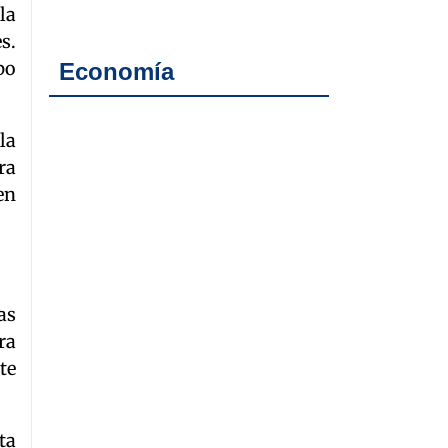
la
s.
po
Economía
la
ra
en
as
ra
te
ta