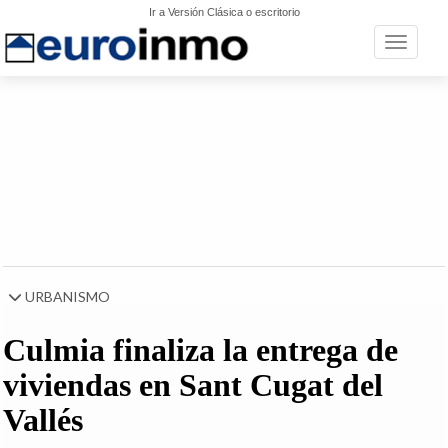
Ir a Versión Clásica o escritorio
Toggle n
URBANISMO
Culmia finaliza la entrega de
viviendas en Sant Cugat del
Vallés