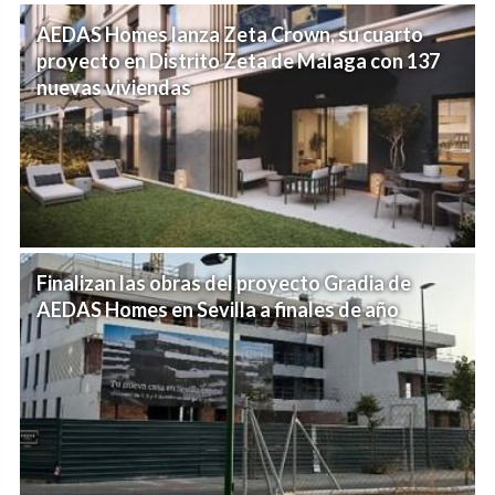
AEDAS Homes lanza Zeta Crown, su cuarto
proyecto en Distrito Zeta de Málaga con 137
nuevas viviendas
Finalizan las obras del proyecto Gradia de
AEDAS Homes en Sevilla a finales de año