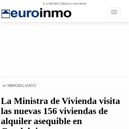
Ir a Versión Clásica o escritorio
Toggle n
INMOBILIARIO
La Ministra de Vivienda visita
las nuevas 156 viviendas de
alquiler asequible en