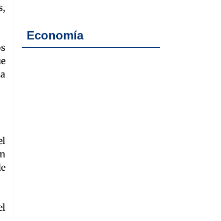
s,
Economía
os
ue
ia
el
en
de
el