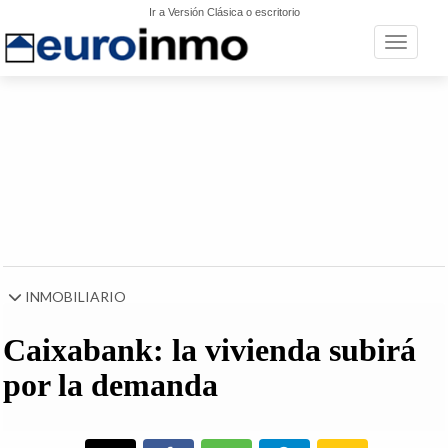
Ir a Versión Clásica o escritorio
Toggle n
INMOBILIARIO
Caixabank: la vivienda subirá
por la demanda