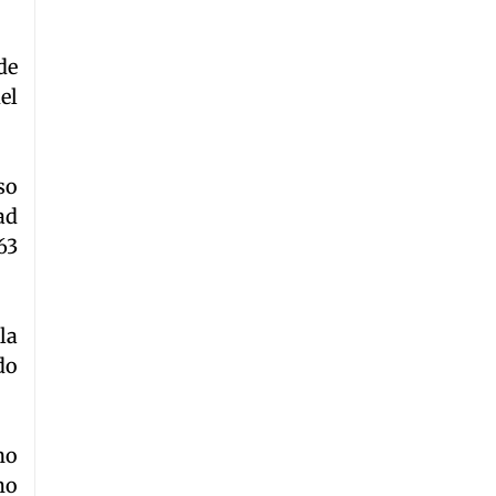
de
el
so
ad
63
la
do
no
mo