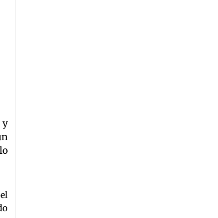
 y
un
lo
el
do