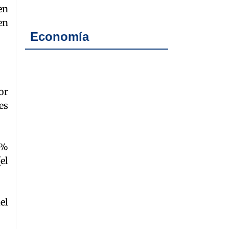
en
en
Economía
or
es
2%
el
el