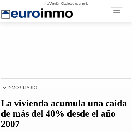
Ir a Versión Clásica o escritorio
Toggle n
INMOBILIARIO
La vivienda acumula una caída
de más del 40% desde el año
2007