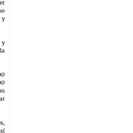
er
so
 y
 y
la
00
00
ón
ar
s,
sí