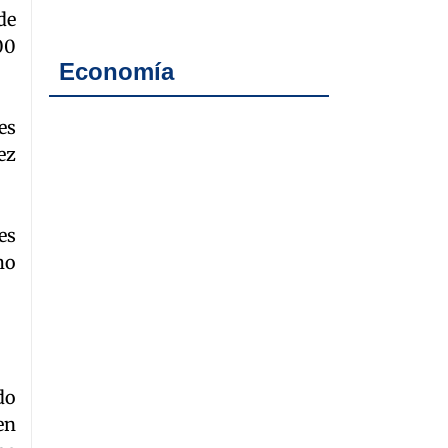
de
00
Economía
es
ez
es
mo
do
en