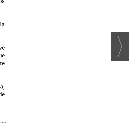
os
la
ve
ue
te
a,
de