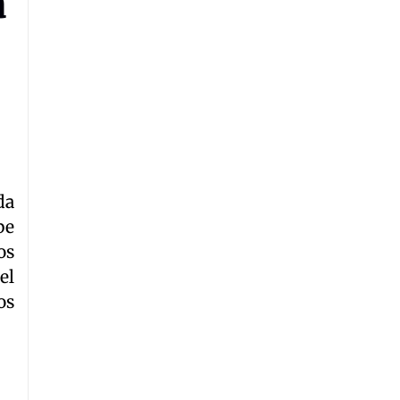
a
da
be
os
el
os