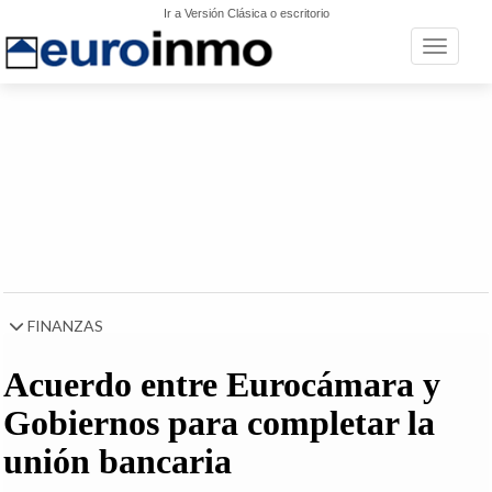
Ir a Versión Clásica o escritorio
Toggle n
FINANZAS
Acuerdo entre Eurocámara y
Gobiernos para completar la
unión bancaria