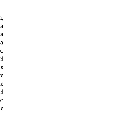
a,
na
ca
ca
or
el
as
re
de
el
or
de