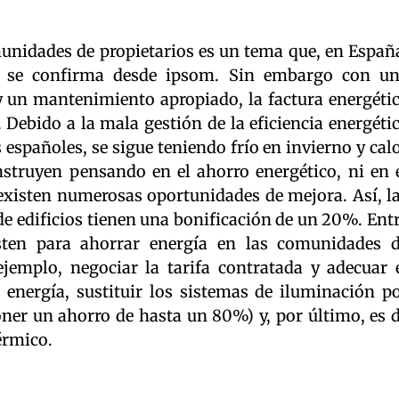
munidades de propietarios es un tema que, en Españ
o se confirma desde ipsom. Sin embargo con u
y un mantenimiento apropiado, la factura energéti
 Debido a la mala gestión de la eficiencia energéti
s españoles, se sigue teniendo frío en invierno y cal
nstruyen pensando en el ahorro energético, ni en 
 existen numerosas oportunidades de mejora. Así, l
 de edificios tienen una bonificación de un 20%. Ent
sten para ahorrar energía en las comunidades 
ejemplo, negociar la tarifa contratada y adecuar 
a energía, sustituir los sistemas de iluminación p
ner un ahorro de hasta un 80%) y, por último, es 
érmico.