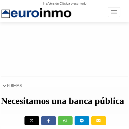
Ir a Versión Clásica o escritorio
Toggle n
FIRMAS
Necesitamos una banca pública