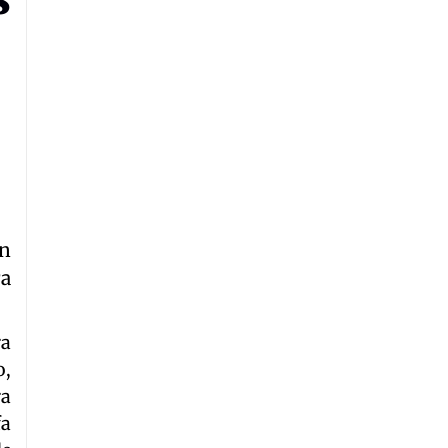
un
a
ra
o,
ra
fa