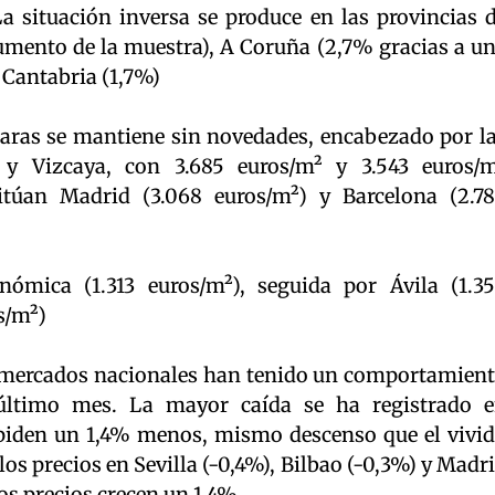
a situación inversa se produce en las provincias 
mento de la muestra), A Coruña (2,7% gracias a u
y Cantabria (1,7%)
caras se mantiene sin novedades, encabezado por l
 y Vizcaya, con 3.685 euros/m² y 3.543 euros/
sitúan Madrid (3.068 euros/m²) y Barcelona (2.7
ómica (1.313 euros/m²), seguida por Ávila (1.3
s/m²)
s mercados nacionales han tenido un comportamien
 último mes. La mayor caída se ha registrado 
 piden un 1,4% menos, mismo descenso que el vivi
os precios en Sevilla (-0,4%), Bilbao (-0,3%) y Madr
os precios crecen un 1,4%