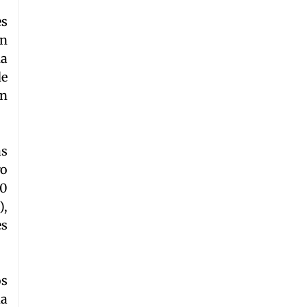
es
un
ha
de
ón
as
ro
30
),
es
os
ia