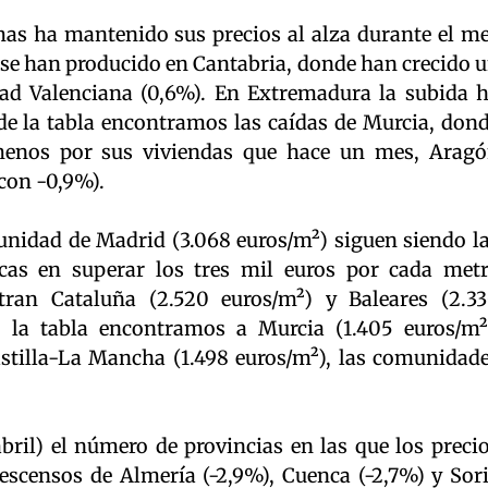
s ha mantenido sus precios al alza durante el m
 se han producido en Cantabria, donde han crecido 
dad Valenciana (0,6%). En Extremadura la subida 
 de la tabla encontramos las caídas de Murcia, don
menos por sus viviendas que hace un mes, Arag
 con -0,9%).
unidad de Madrid (3.068 euros/m²) siguen siendo l
as en superar los tres mil euros por cada met
ran Cataluña (2.520 euros/m²) y Baleares (2.3
e la tabla encontramos a Murcia (1.405 euros/m²
stilla-La Mancha (1.498 euros/m²), las comunidad
bril) el número de provincias en las que los preci
scensos de Almería (-2,9%), Cuenca (-2,7%) y Sor