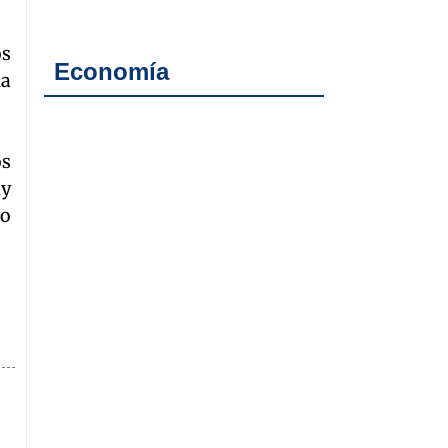
os
Economía
ha
os
uy
to