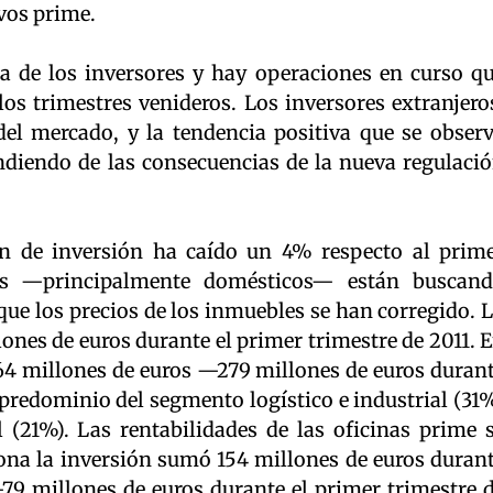
ivos prime.
a de los inversores y hay operaciones en curso q
os trimestres venideros. Los inversores extranjero
el mercado, y la tendencia positiva que se obser
diendo de las consecuencias de la nueva regulaci
n de inversión ha caído un 4% respecto al prim
res —principalmente domésticos— están buscan
ue los precios de los inmuebles se han corregido. 
nes de euros durante el primer trimestre de 2011. 
364 millones de euros —279 millones de euros duran
predominio del segmento logístico e industrial (31
l (21%). Las rentabilidades de las oficinas prime 
ona la inversión sumó 154 millones de euros duran
79 millones de euros durante el primer trimestre 