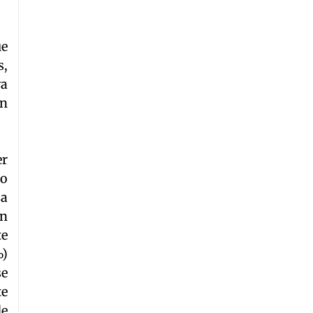
ue
s,
va
ón
er
do
La
En
te
%)
se
te
de