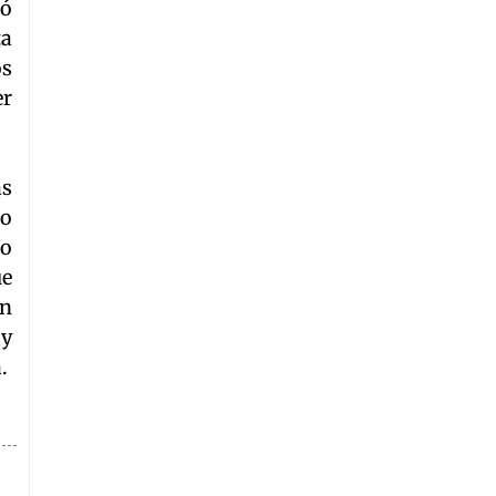
tó
ta
os
er
as
to
do
ue
on
 y
.