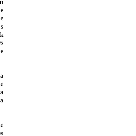
en
de
De
os
rk
45
 e
ña
de
la
 a
de
es