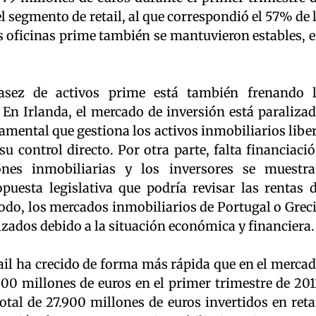
 segmento de retail, al que correspondió el 57% de 
as oficinas prime también se mantuvieron estables, 
asez de activos prime está también frenando 
 En Irlanda, el mercado de inversión está paraliza
amental que gestiona los activos inmobiliarios libe
su control directo. Por otra parte, falta financiaci
ones inmobiliarias y los inversores se muestr
uesta legislativa que podría revisar las rentas 
do, los mercados inmobiliarios de Portugal o Grec
zados debido a la situación económica y financiera.
ail ha crecido de forma más rápida que en el merca
00 millones de euros en el primer trimestre de 201
total de 27.900 millones de euros invertidos en reta