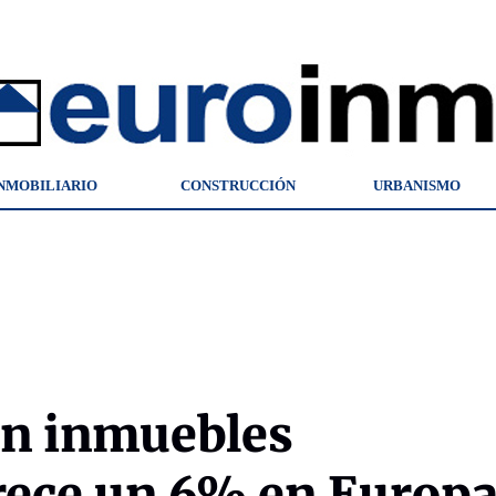
NMOBILIARIO
CONSTRUCCIÓN
URBANISMO
en inmuebles
rece un 6% en Europ