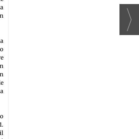
la
en
la
do
re
ón
an
de
ia
do
1.
il