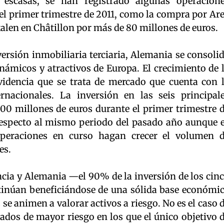
escasas, se han registrado algunas operacion
el primer trimestre de 2011, como la compra por Ar
kalen en Châtillon por más de 80 millones de euros.
ersión inmobiliaria terciaria, Alemania se consoli
micos y atractivos de Europa. El crecimiento de 
videncia que se trata de mercado que cuenta con 
rnacionales. La inversión en las seis principal
0 millones de euros durante el primer trimestre 
respecto al mismo periodo del pasado año aunque 
operaciones en curso hagan crecer el volumen 
es.
cia y Alemania —el 90% de la inversión de los cin
tinúan beneficiándose de una sólida base económi
 se animen a valorar activos a riesgo. No es el caso 
ados de mayor riesgo en los que el único objetivo 