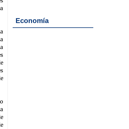
es
ea
Economía
da
la
la
es
de
es
de
co
ca
de
de