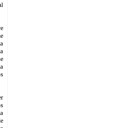
al
re
ue
ta
la
se
la
os
er
os
da
de