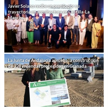
Javier Solano recibe un premio por su
trayectoria en arquitectura en Castilla-La
Mancha
La Junta de Andalucía aprueba la construcción
de 328 viviendas protegidas en Granada