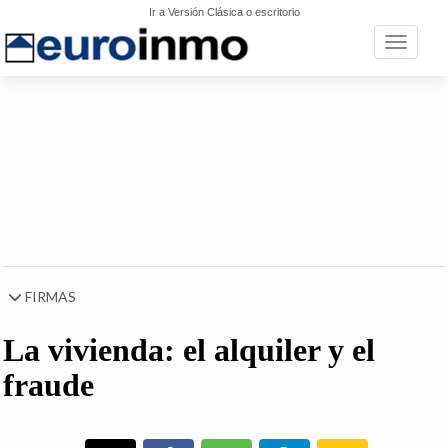
Ir a Versión Clásica o escritorio
Toggle n
FIRMAS
La vivienda: el alquiler y el
fraude