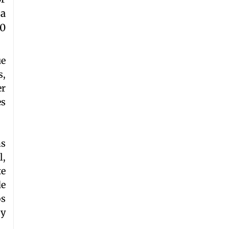
pa
00
ue
s,
er
es
as
l,
te
de
os
 y