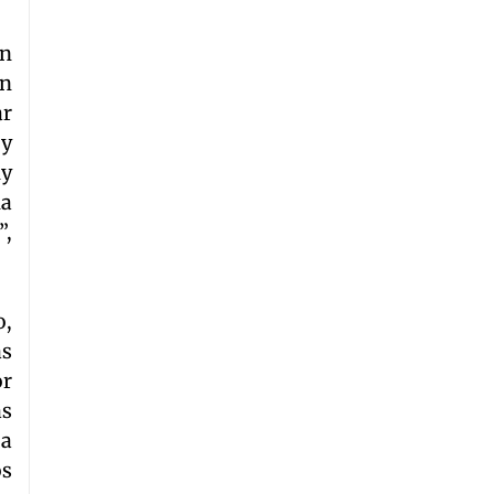
en
en
ar
 y
uy
na
”,
o,
as
or
as
 a
os