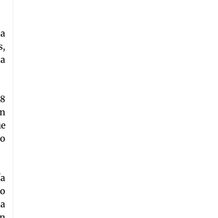
la
s,
la
08
on
ue
co
ía
do
la
on