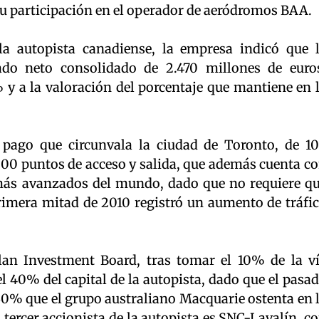
u participación en el operador de aeródromos BAA.
la autopista canadiense, la empresa indicó que 
ado neto consolidado de 2.470 millones de euro
 y a la valoración del porcentaje que mantiene en 
pago que circunvala la ciudad de Toronto, de 1
200 puntos de acceso y salida, que además cuenta c
 más avanzados del mundo, dado que no requiere q
primera mitad de 2010 registró un aumento de tráfi
an Investment Board, tras tomar el 10% de la v
el 40% del capital de la autopista, dado que el pasa
30% que el grupo australiano Macquarie ostenta en 
El tercer accionista de la autopista es SNC-Lavalín, c