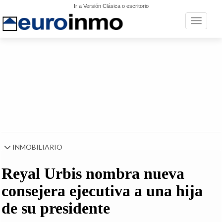
Ir a Versión Clásica o escritorio
Toggle n
INMOBILIARIO
Reyal Urbis nombra nueva
consejera ejecutiva a una hija
de su presidente