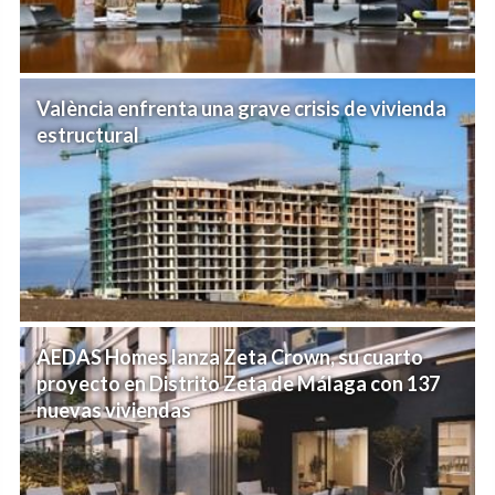
València enfrenta una grave crisis de vivienda
estructural
AEDAS Homes lanza Zeta Crown, su cuarto
proyecto en Distrito Zeta de Málaga con 137
nuevas viviendas