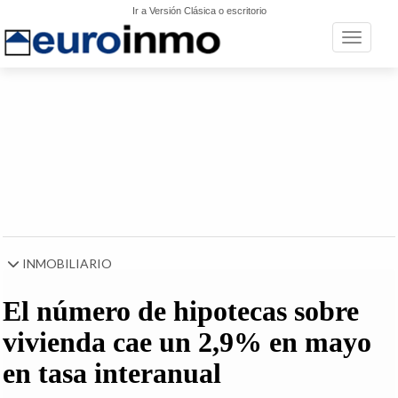
Ir a Versión Clásica o escritorio
Toggle n
INMOBILIARIO
El número de hipotecas sobre
vivienda cae un 2,9% en mayo
en tasa interanual