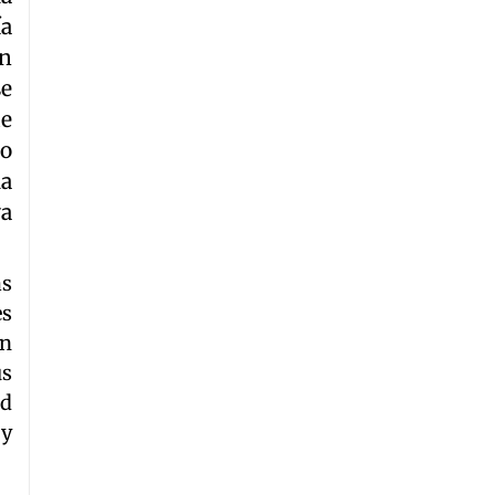
ía
án
se
de
po
la
va
ás
es
ón
us
ad
 y