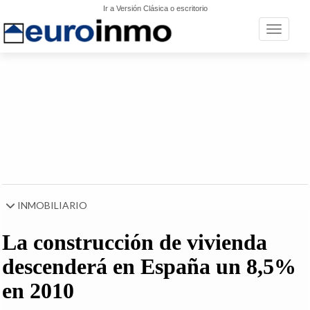
Ir a Versión Clásica o escritorio
Toggle n
INMOBILIARIO
La construcción de vivienda
descenderá en España un 8,5%
en 2010