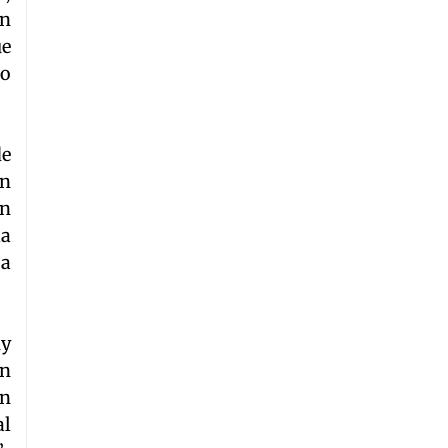
ón
ue
do
de
ón
an
la
 a
uy
en
on
al