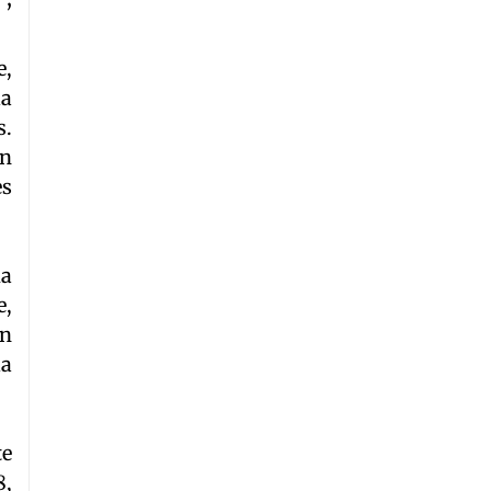
e,
la
s.
un
es
ia
e,
an
la
te
8,