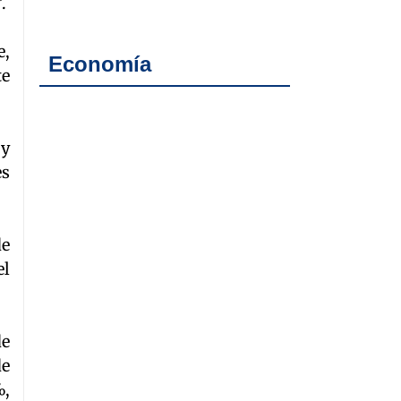
.
e,
Economía
te
 y
es
de
el
de
de
%,