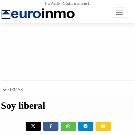
Ir a Versión Clásica o escritorio
Toggle n
FIRMAS
Soy liberal