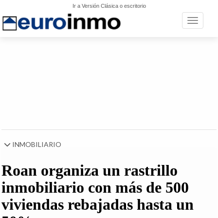
Ir a Versión Clásica o escritorio
Toggle n
INMOBILIARIO
Roan organiza un rastrillo
inmobiliario con más de 500
viviendas rebajadas hasta un