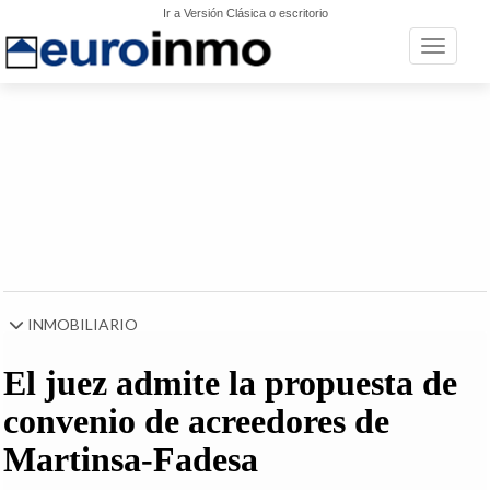
Ir a Versión Clásica o escritorio
Toggle n
INMOBILIARIO
El juez admite la propuesta de
convenio de acreedores de
Martinsa-Fadesa