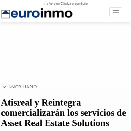
Ir a Versión Clásica o escritorio
Toggle n
INMOBILIARIO
Atisreal y Reintegra
comercializarán los servicios de
Asset Real Estate Solutions