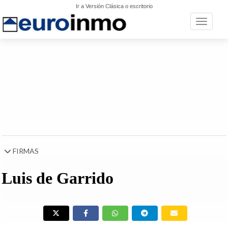
Ir a Versión Clásica o escritorio
Toggle n
FIRMAS
Luis de Garrido