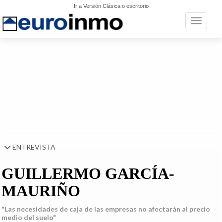
Ir a Versión Clásica o escritorio
Toggle n
ENTREVISTA
GUILLERMO GARCÍA-
MAURIÑO
"Las necesidades de caja de las empresas no afectarán al precio
medio del suelo"