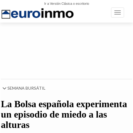
Ir a Versión Clásica o escritorio
Toggle n
SEMANA BURSÁTIL
La Bolsa española experimenta
un episodio de miedo a las
alturas