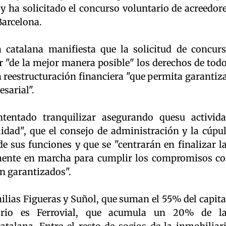
 y ha solicitado el concurso voluntario de acreedor
Barcelona.
catalana manifiesta que la solicitud de concur
r "de la mejor manera posible" los derechos de tod
 reestructuración financiera "que permita garantiz
sarial".
tentado tranquilizar asegurando quesu activid
dad", que el consejo de administración y la cúpu
de sus funciones y que se "centrarán en finalizar l
mente en marcha para cumplir los compromisos c
án garantizados".
milias Figueras y Suñol, que suman el 55% del capita
ario es Ferrovial, que acumula un 20% de l