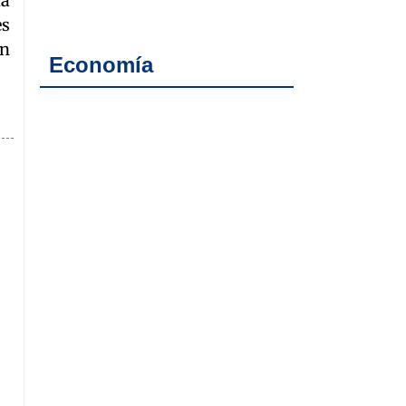
ia
es
an
Economía