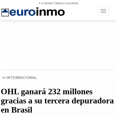
Ir a Versión Clásica o escritorio
Toggle n
INTERNACIONAL
OHL ganará 232 millones
gracias a su tercera depuradora
en Brasil