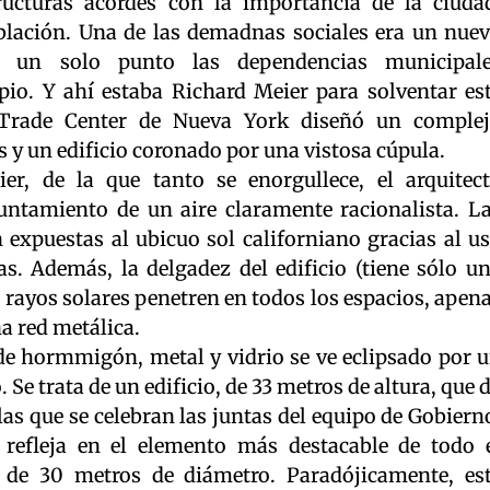
ucturas acordes con la importancia de la ciuda
lación. Una de las demadnas sociales era un nue
 un solo punto las dependencias municipal
io. Y ahí estaba Richard Meier para solventar es
 Trade Center de Nueva York diseñó un comple
s y un edificio coronado por una vistosa cúpula.
er, de la que tanto se enorgullece, el arquitec
ntamiento de un aire claramente racionalista. L
n expuestas al ubicuo sol californiano gracias al u
as. Además, la delgadez del edificio (tiene sólo u
s rayos solares penetren en todos los espacios, apen
 red metálica.
 de hormmigón, metal y vidrio se ve eclipsado por 
Se trata de un edificio, de 33 metros de altura, que 
 las que se celebran las juntas del equipo de Gobiern
 refleja en el elemento más destacable de todo 
a de 30 metros de diámetro. Paradójicamente, es