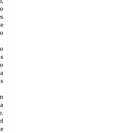
d,
vo
es
te
jo
to
as
so
na
as
un
da
o.
el
te