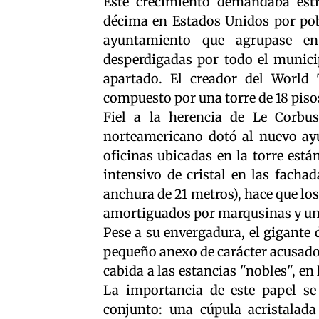
Este crecimiento demandaba estr
décima en Estados Unidos por pob
ayuntamiento que agrupase en
desperdigadas por todo el municip
apartado. El creador del World
compuesto por una torre de 18 piso
Fiel a la herencia de Le Corbusi
norteamericano dotó al nuevo ayu
oficinas ubicadas en la torre está
intensivo de cristal en las fachad
anchura de 21 metros), hace que lo
amortiguados por marqusinas y una
Pese a su envergadura, el gigante
pequeño anexo de carácter acusado. 
cabida a las estancias "nobles", en
La importancia de este papel se
conjunto: una cúpula acristalad