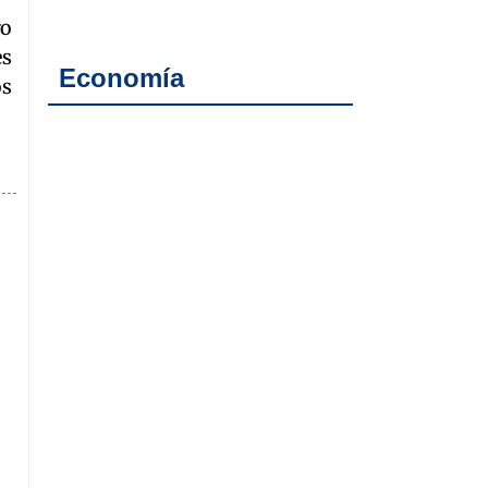
ro
es
Economía
os