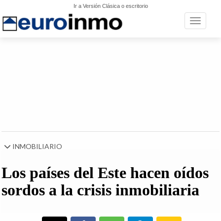
Ir a Versión Clásica o escritorio
Toggle n
INMOBILIARIO
Los países del Este hacen oídos
sordos a la crisis inmobiliaria