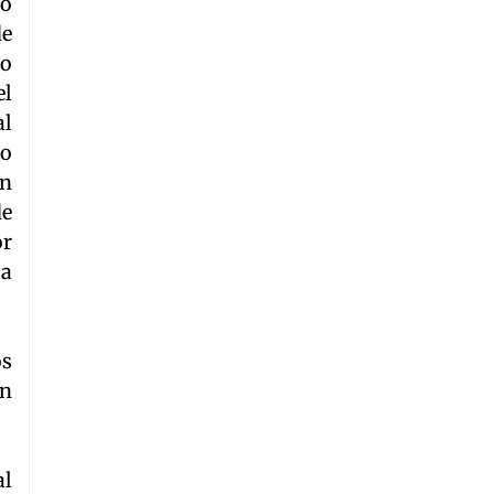
no
de
do
el
al
no
en
de
or
la
os
ón
al