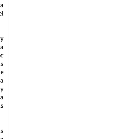
la
el
ey
la
or
as
de
na
 y
 a
as
as