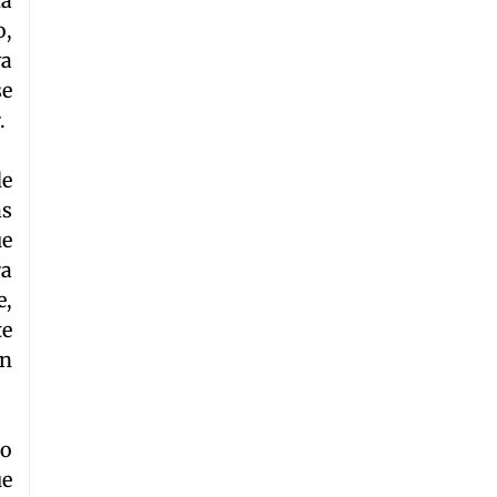
da
o,
va
se
.
de
as
ue
ra
e,
te
en
do
ue