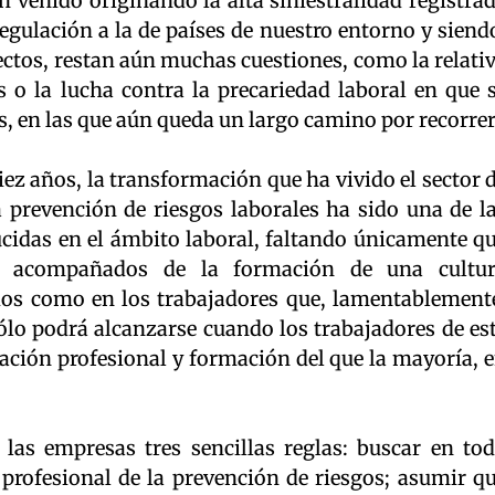
 venido originando la alta siniestralidad registra
gulación a la de países de nuestro entorno y siend
ctos, restan aún muchas cuestiones, como la relati
s o la lucha contra la precariedad laboral en que 
s, en las que aún queda un largo camino por recorrer
iez años, la transformación que ha vivido el sector 
a prevención de riesgos laborales ha sido una de l
cidas en el ámbito laboral, faltando únicamente q
n acompañados de la formación de una cultu
ios como en los trabajadores que, lamentablement
sólo podrá alcanzarse cuando los trabajadores de es
tación profesional y formación del que la mayoría, 
las empresas tres sencillas reglas: buscar en to
rofesional de la prevención de riesgos; asumir q