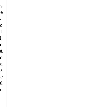
es
 e
na
no
el
l,
to
PA
to
 a
os
ue
el
su