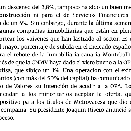
 un descenso del 2,8%, tampoco ha sido un buen m
onstrucción ni para el de Servicios Financieros
s de un 4%. Sin embargo, durante la última sema
lgunas compañías inmobiliarias que están en ple
rtear los vaivenes que han lastrado al sector. Es 
l mayor porcentaje de subida en el mercado españo
ra el rebote de la inmobiliaria canaria Montebali
spués de que la CNMV haya dado el visto bueno a la O
ofisa, que sibiço un 1%. Una operación con el éxi
santos (con más del 50% del capital) ha comunicado
o de Valores su intención de acudir a la OPA. L
miendan a los minoritarios aceptar la oferta, q
positivo para los títulos de Metrovacesa que dio 
a compañía. Su presidente Joaquín Rivero anunció 
oceso.