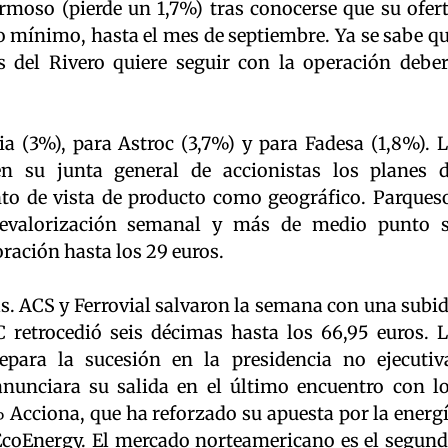
rmoso (pierde un 1,7%) tras conocerse que su ofer
o mínimo, hasta el mes de septiembre. Ya se sabe q
s del Rivero quiere seguir con la operación debe
ia (3%), para Astroc (3,7%) y para Fadesa (1,8%). 
n su junta general de accionistas los planes 
unto de vista de producto como geográfico. Parques
revalorización semanal y más de medio punto 
ración hasta los 29 euros.
as. ACS y Ferrovial salvaron la semana con una subi
retrocedió seis décimas hasta los 66,95 euros. 
epara la sucesión en la presidencia no ejecutiv
nunciara su salida en el último encuentro con l
% Acciona, que ha reforzado su apuesta por la energ
EcoEnergy. El mercado norteamericano es el segun