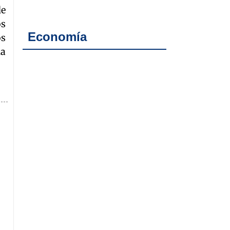
de
os
Economía
os
na