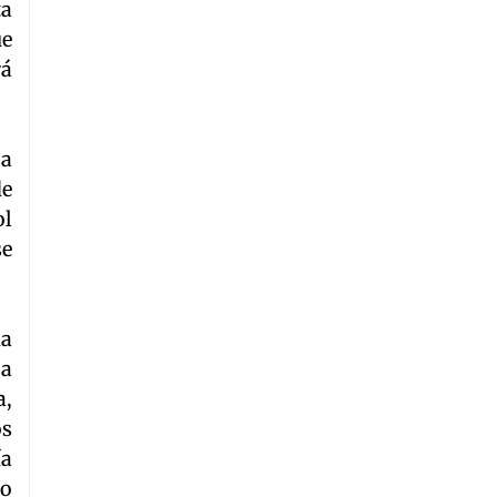
ta
ue
rá
La
de
ol
se
da
La
a,
os
ía
do