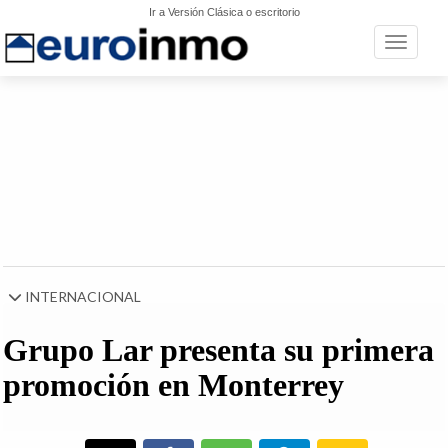
Ir a Versión Clásica o escritorio
Toggle n
INTERNACIONAL
Grupo Lar presenta su primera
promoción en Monterrey