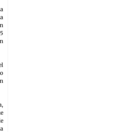
la
ta
on
 5
ón
el
ho
en
a,
ue
de
ta