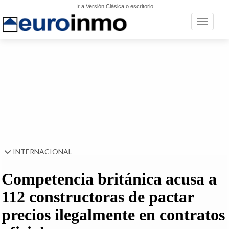
Ir a Versión Clásica o escritorio
Toggle n
INTERNACIONAL
Competencia británica acusa a
112 constructoras de pactar
precios ilegalmente en contratos